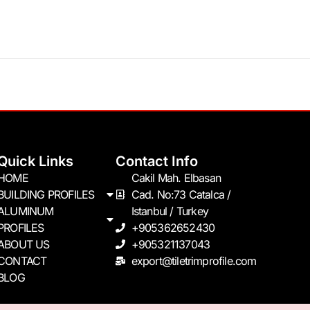
Quick Links
Contact Info
HOME
Cakil Mah. Elbasan
BUILDING PROFILES
Cad. No:73 Catalca /
ALUMINUM
Istanbul / Turkey
PROFILES
+905362652430
ABOUT US
+905321137043
CONTACT
export@tiletrimprofile.com
BLOG