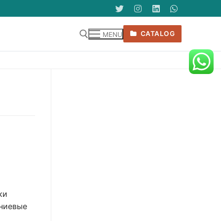
CATALOG
MENU
ки
иниевые