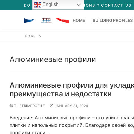
English
DO YOU HAVE ANY QUESTIONS ? CONTACT US
HOME
BUILDING PROFILES
HOME
Tile Profiles
Floor Profiles
Алюминиевые профили
Stair Profiles
Алюминиевые профили для укладки
преимущества и недостатки
TILETRIMPROFILE
JANUARY 31, 2024
Введение: Алюминиевые профили – это универсаль
плитки и напольных покрытий. Благодаря своей в
профили стали…