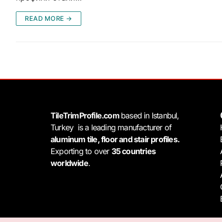
READ MORE →
TileTrimProfile.com
based in Istanbul,
Turkey is a leading manufacturer of
aluminum tile, floor and stair profiles.
Exporting to over
35 countries
worldwide
.