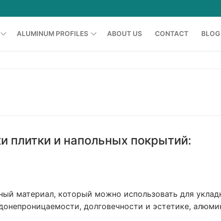
ALUMINUM PROFILES
ABOUT US
CONTACT
BLOG
Shower Cabin Profiles
Printing Profiles
Grid Profiles
Furniture Profiles
 плитки и напольных покрытий:
Glass Balcony Profiles
Led Profiles
ный материал, который можно использовать для уклад
одонепроницаемости, долговечности и эстетике, алюм